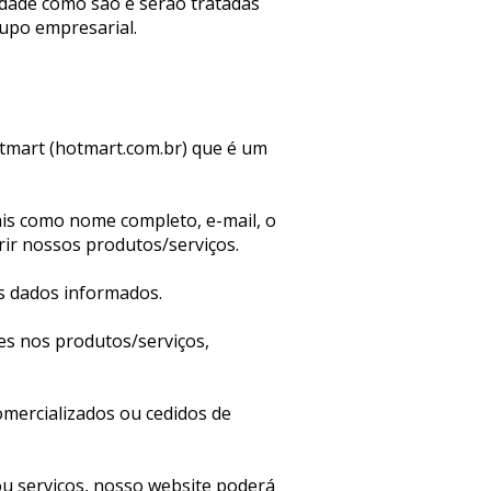
dade como são e serão tratadas 
upo empresarial.
mart (hotmart.com.br) que é um 
ais como nome completo, e-mail, o 
rir nossos produtos/serviços.
s dados informados.
es nos produtos/serviços, 
ercializados ou cedidos de 
 serviços, nosso website poderá 