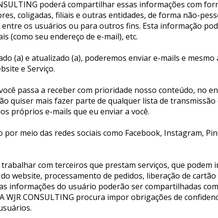
NSULTING poderá compartilhar essas informações com forne
res, coligadas, filiais e outras entidades, de forma não-pess
entre os usuários ou para outros fins. Esta informação pode
s (como seu endereço de e-mail), etc.
do (a) e atualizado (a), poderemos enviar e-mails e mesmo 
site e Serviço.
o você passa a receber com prioridade nosso conteúdo, no ent
o quiser mais fazer parte de qualquer lista de transmissão 
os próprios e-mails que eu enviar a você.
r meio das redes sociais como Facebook, Instagram, Pinte
trabalhar com terceiros que prestam serviços, que podem inc
 website, processamento de pedidos, liberação de cartão de 
 informações do usuário poderão ser compartilhadas com est
. A WJR CONSULTING procura impor obrigações de confidenci
usuários.