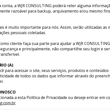
sua conta, a WJR CONSULTING poderá reter alguma informaçã
mente razoável para backup, arquivamento e/ou mesmo fins 
s é muito importante para nós. Assim, serão utilizadas as m
ções pessoais coletadas.
 como cliente faça sua parte para ajudar a WJR CONSULTING a
urança e principalmente, não compartilhe seu login e sen
ransferível.
IO (A)
ê para acessar o site, seus serviços, produtos e conteúdos 
ticidade de todos os dados que informar através do preenc
i.
ONOSCO
onada a esta Política de Privacidade ou deseje entrar em co
g.com.br