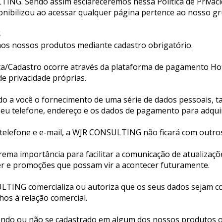
ING. Sendo assim esclareceremos nessa Política de Privaci
onibilizou ao acessar qualquer página pertence ao nosso gr
S
os nossos produtos mediante cadastro obrigatório.
ta/Cadastro ocorre através da plataforma de pagamento Hot
de privacidade próprias.
ado a você o fornecimento de uma série de dados pessoais, t
seu telefone, endereço e os dados de pagamento para adqui
 telefone e e-mail, a WJR CONSULTING 
não ficará com outro
rema importância para facilitar a comunicação de atualizaçõ
er e promoções que possam vir a acontecer futuramente.
ING comercializa ou autoriza que os seus dados sejam com
hos à relação comercial.
ndo ou não se cadastrado em algum dos nossos produtos ou